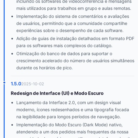
incluindo os softwares de videoconferência e mensagens
mais utilizados para trabalhos em grupo e aulas remotas.
Implementação do sistema de comentários e avaliações
de usuários, permitindo que a comunidade compartilhe
experiências sobre o desempenho de cada software.
Adição de guias de instalação detalhados em formato PDF
para os softwares mais complexos do catálogo.
Otimização do banco de dados para suportar o
crescimento acelerado do número de usuários simultâneos
durante os horários de pico.
1.5.0
2025-10-02
Redesign de Interface (UI) e Modo Escuro
Lançamento da Interface 2.0, com um design visual
moderno, ícones redesenhados e uma tipografia focada
na legibilidade para longos períodos de navegação.
Implementação do Modo Escuro (Dark Mode) nativo,
atendendo a um dos pedidos mais frequentes da nossa