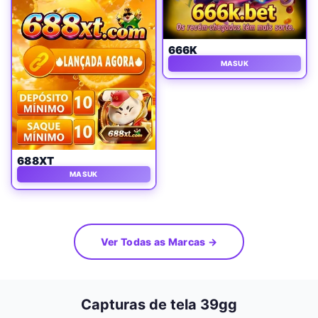
666K
MASUK
688XT
MASUK
Ver Todas as Marcas →
Capturas de tela 39gg