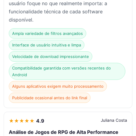
usuário foque no que realmente importa: a
funcionalidade técnica de cada software
disponível.
Ampla variedade de filtros avançados
Interface de usuário intuitiva e limpa
Velocidade de download impressionante
Compatibilidade garantida com versões recentes do
Android
Alguns aplicativos exigem muito processamento
Publicidade ocasional antes do link final
★
★
★
★
★
4.9
Juliana Costa
Análise de Jogos de RPG de Alta Performance