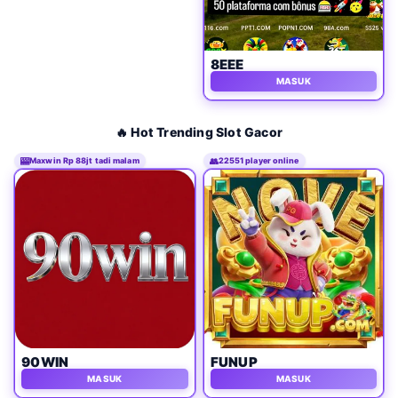
8EEE
MASUK
🔥 Hot Trending Slot Gacor
🎰
Maxwin Rp 88jt tadi malam
👥
22551 player online
90WIN
FUNUP
MASUK
MASUK