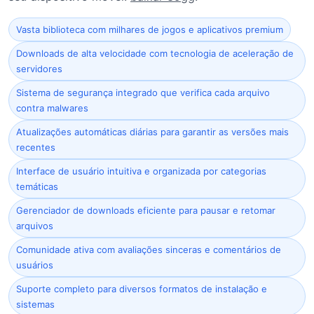
Vasta biblioteca com milhares de jogos e aplicativos premium
Downloads de alta velocidade com tecnologia de aceleração de
servidores
Sistema de segurança integrado que verifica cada arquivo
contra malwares
Atualizações automáticas diárias para garantir as versões mais
recentes
Interface de usuário intuitiva e organizada por categorias
temáticas
Gerenciador de downloads eficiente para pausar e retomar
arquivos
Comunidade ativa com avaliações sinceras e comentários de
usuários
Suporte completo para diversos formatos de instalação e
sistemas