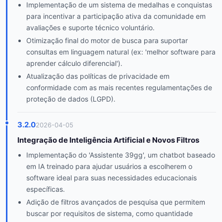
Implementação de um sistema de medalhas e conquistas
para incentivar a participação ativa da comunidade em
avaliações e suporte técnico voluntário.
Otimização final do motor de busca para suportar
consultas em linguagem natural (ex: 'melhor software para
aprender cálculo diferencial').
Atualização das políticas de privacidade em
conformidade com as mais recentes regulamentações de
proteção de dados (LGPD).
3.2.0
2026-04-05
Integração de Inteligência Artificial e Novos Filtros
Implementação do 'Assistente 39gg', um chatbot baseado
em IA treinado para ajudar usuários a escolherem o
software ideal para suas necessidades educacionais
específicas.
Adição de filtros avançados de pesquisa que permitem
buscar por requisitos de sistema, como quantidade