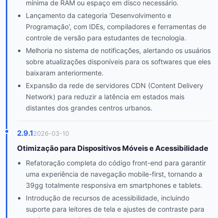
mínima de RAM ou espaço em disco necessário.
Lançamento da categoria 'Desenvolvimento e
Programação', com IDEs, compiladores e ferramentas de
controle de versão para estudantes de tecnologia.
Melhoria no sistema de notificações, alertando os usuários
sobre atualizações disponíveis para os softwares que eles
baixaram anteriormente.
Expansão da rede de servidores CDN (Content Delivery
Network) para reduzir a latência em estados mais
distantes dos grandes centros urbanos.
2.9.1
2026-03-10
Otimização para Dispositivos Móveis e Acessibilidade
Refatoração completa do código front-end para garantir
uma experiência de navegação mobile-first, tornando a
39gg totalmente responsiva em smartphones e tablets.
Introdução de recursos de acessibilidade, incluindo
suporte para leitores de tela e ajustes de contraste para