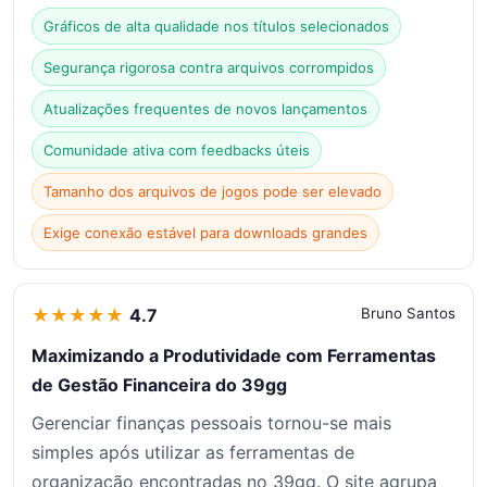
Gráficos de alta qualidade nos títulos selecionados
Segurança rigorosa contra arquivos corrompidos
Atualizações frequentes de novos lançamentos
Comunidade ativa com feedbacks úteis
Tamanho dos arquivos de jogos pode ser elevado
Exige conexão estável para downloads grandes
★
★
★
★
★
4.7
Bruno Santos
Maximizando a Produtividade com Ferramentas
de Gestão Financeira do 39gg
Gerenciar finanças pessoais tornou-se mais
simples após utilizar as ferramentas de
organização encontradas no 39gg. O site agrupa