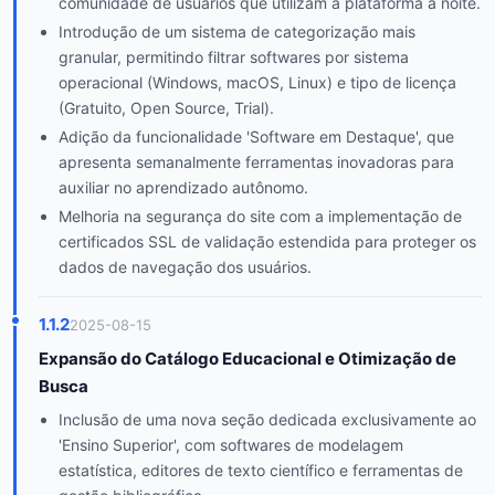
comunidade de usuários que utilizam a plataforma à noite.
Introdução de um sistema de categorização mais
granular, permitindo filtrar softwares por sistema
operacional (Windows, macOS, Linux) e tipo de licença
(Gratuito, Open Source, Trial).
Adição da funcionalidade 'Software em Destaque', que
apresenta semanalmente ferramentas inovadoras para
auxiliar no aprendizado autônomo.
Melhoria na segurança do site com a implementação de
certificados SSL de validação estendida para proteger os
dados de navegação dos usuários.
1.1.2
2025-08-15
Expansão do Catálogo Educacional e Otimização de
Busca
Inclusão de uma nova seção dedicada exclusivamente ao
'Ensino Superior', com softwares de modelagem
estatística, editores de texto científico e ferramentas de