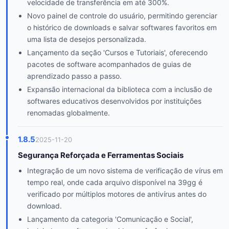
velocidade de transferência em até 300%.
Novo painel de controle do usuário, permitindo gerenciar
o histórico de downloads e salvar softwares favoritos em
uma lista de desejos personalizada.
Lançamento da seção 'Cursos e Tutoriais', oferecendo
pacotes de software acompanhados de guias de
aprendizado passo a passo.
Expansão internacional da biblioteca com a inclusão de
softwares educativos desenvolvidos por instituições
renomadas globalmente.
1.8.5
2025-11-20
Segurança Reforçada e Ferramentas Sociais
Integração de um novo sistema de verificação de vírus em
tempo real, onde cada arquivo disponível na 39gg é
verificado por múltiplos motores de antivírus antes do
download.
Lançamento da categoria 'Comunicação e Social',