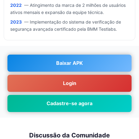
2022
— Atingimento da marca de 2 milhões de usuários
ativos mensais e expansão da equipe técnica.
2023
— Implementação do sistema de verificação de
segurança avançada certificado pela BMM Testlabs.
Baixar APK
Login
Cadastre-se agora
Discussão da Comunidade