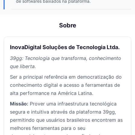
de softwares baixados na plataforma.
Sobre
InovaDigital Soluções de Tecnologia Ltda.
39gg: Tecnologia que transforma, conhecimento
que liberta.
Ser a principal referência em democratização do
conhecimento digital e acesso a ferramentas de
alta performance na América Latina.
Missão:
Prover uma infraestrutura tecnológica
segura e intuitiva através da plataforma 39gg,
permitindo que usuários brasileiros encontrem as
melhores ferramentas para o seu