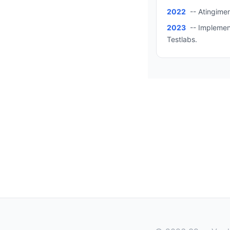
2022
-- Atingimen
2023
-- Implemen
Testlabs.