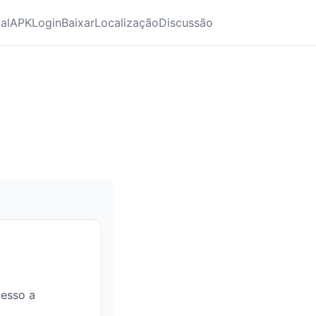
ial
APK
Login
Baixar
Localização
Discussão
cesso a