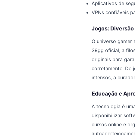
Aplicativos de seg
VPNs confiáveis p
Jogos: Diversão
O universo gamer é
39gg oficial, a fil
originais para gar
corretamente. De 
intensos, a curado
Educação e Apr
A tecnologia é um
disponibilizar sof
cursos online e or
autoaperfeiçoamen