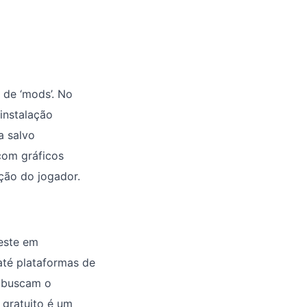
 de ‘mods’. No
 instalação
a salvo
com gráficos
ção do jogador.
este em
 até plataformas de
e buscam o
 gratuito é um