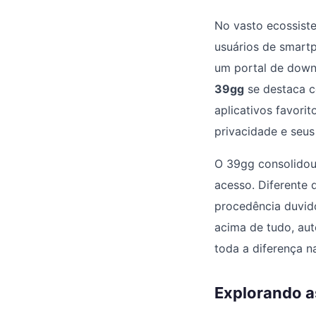
No vasto ecossiste
usuários de smart
um portal de downl
39gg
se destaca c
aplicativos favori
privacidade e seu
O 39gg consolidou
acesso. Diferente 
procedência duvido
acima de tudo, autê
toda a diferença n
Explorando a