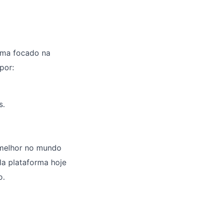
ema focado na
por:
s.
 melhor no mundo
la plataforma hoje
o.