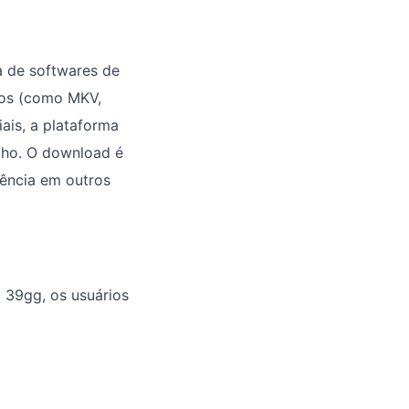
a de softwares de
tos (como MKV,
ais, a plataforma
lho. O download é
iência em outros
o 39gg, os usuários