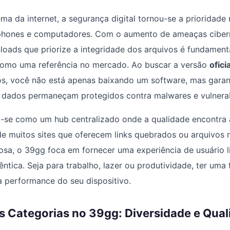
ma da internet, a segurança digital tornou-se a prioridad
phones e computadores. Com o aumento de ameaças cibern
oads que priorize a integridade dos arquivos é fundamenta
omo uma referência no mercado. Ao buscar a versão
oficia
tos, você não está apenas baixando um software, mas gara
s dados permaneçam protegidos contra malwares e vulnerab
-se como um hub centralizado onde a qualidade encontra a
de muitos sites que oferecem links quebrados ou arquivos
sa, o 39gg foca em fornecer uma experiência de usuário li
ntica. Seja para trabalho, lazer ou produtividade, ter uma 
a performance do seu dispositivo.
s Categorias no 39gg: Diversidade e Qua