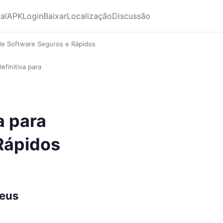
ial
APK
Login
Baixar
Localização
Discussão
 de Software Seguros e Rápidos
efinitiva para
a para
Rápidos
Seus