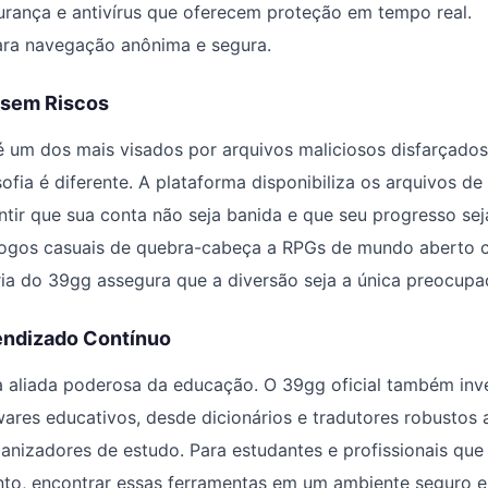
urança e antivírus que oferecem proteção em tempo real.
ara navegação anônima e segura.
 sem Riscos
 um dos mais visados por arquivos maliciosos disfarçados
osofia é diferente. A plataforma disponibiliza os arquivos de
antir que sua conta não seja banida e que seu progresso sej
jogos casuais de quebra-cabeça a RPGs de mundo aberto 
ria do 39gg assegura que a diversão seja a única preocupa
endizado Contínuo
a aliada poderosa da educação. O 39gg oficial também inv
twares educativos, desde dicionários e tradutores robustos
ganizadores de estudo. Para estudantes e profissionais qu
to, encontrar essas ferramentas em um ambiente seguro e