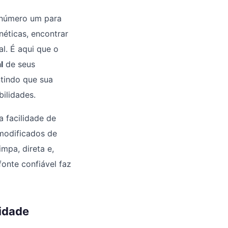
e número um para
éticas, encontrar
l. É aqui que o
l
de seus
ntindo que sua
ilidades.
 facilidade de
 modificados de
mpa, direta e,
fonte confiável faz
lidade