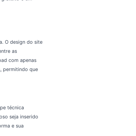
a. O design do site
ntre as
nload com apenas
s, permitindo que
pe técnica
so seja inserido
forma e sua