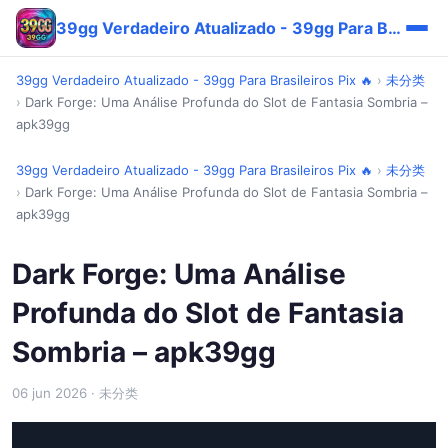
39gg Verdadeiro Atualizado - 39gg Para Brasileiros Pix 🔥
39gg Verdadeiro Atualizado - 39gg Para Brasileiros Pix 🔥
›
未分类
›
Dark Forge: Uma Análise Profunda do Slot de Fantasia Sombria –
apk39gg
39gg Verdadeiro Atualizado - 39gg Para Brasileiros Pix 🔥
›
未分类
›
Dark Forge: Uma Análise Profunda do Slot de Fantasia Sombria –
apk39gg
Dark Forge: Uma Análise
Profunda do Slot de Fantasia
Sombria – apk39gg
06 jun 2026
· 未分类