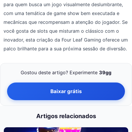
para quem busca um jogo visualmente deslumbrante,
com uma temática de game show bem executada e
mecânicas que recompensam a atenção do jogador. Se
você gosta de slots que misturam o clássico com o
inovador, esta criação da Four Leaf Gaming oferece um
palco brilhante para a sua próxima sessão de diversão.
Gostou deste artigo? Experimente
39gg
Baixar grátis
Artigos relacionados